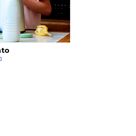
nto
m