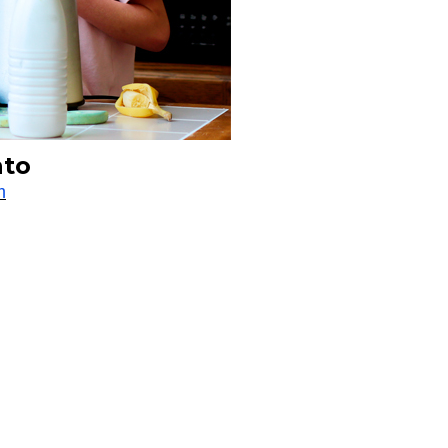
nto
m